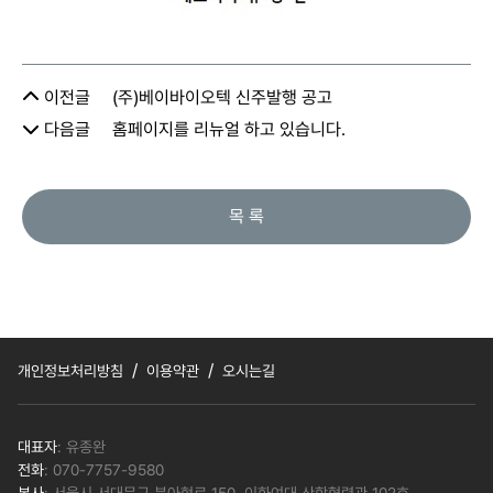
이전글
(주)베이바이오텍 신주발행 공고
다음글
홈페이지를 리뉴얼 하고 있습니다.
목 록
/
/
개인정보처리방침
이용약관
오시는길
대표자
: 유종완
전화
: 070-7757-9580
본사
: 서울시 서대문구 북아현로 150, 이화여대 산학협력관 102호